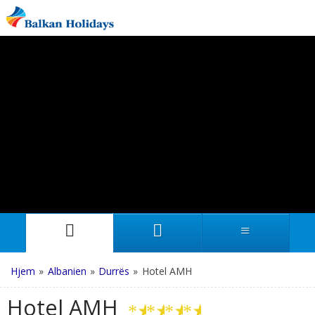
Hjem
»
Albanien
»
Durrës
»
Hotel AMH
Hotel AMH
★
★
★
★