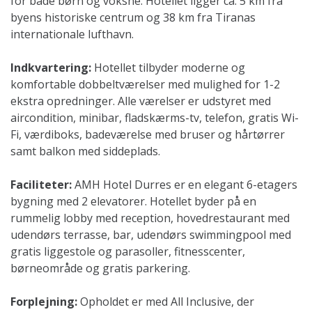
for både børn og voksne. Hotellet ligger ca. 5 km fra
byens historiske centrum og 38 km fra Tiranas
internationale lufthavn.
Indkvartering:
Hotellet tilbyder moderne og
komfortable dobbeltværelser med mulighed for 1-2
ekstra opredninger. Alle værelser er udstyret med
aircondition, minibar, fladskærms-tv, telefon, gratis Wi-
Fi, værdiboks, badeværelse med bruser og hårtørrer
samt balkon med siddeplads.
Faciliteter:
AMH Hotel Durres er en elegant 6-etagers
bygning med 2 elevatorer. Hotellet byder på en
rummelig lobby med reception, hovedrestaurant med
udendørs terrasse, bar, udendørs swimmingpool med
gratis liggestole og parasoller, fitnesscenter,
børneområde og gratis parkering.
Forplejning:
Opholdet er med All Inclusive, der