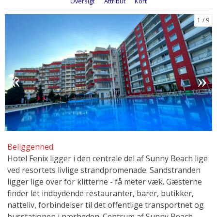
Oversigt
Attribut
Kort
1
9
Beliggenhed:
Hotel Fenix ​​ligger i den centrale del af Sunny Beach lige
ved resortets livlige strandpromenade. Sandstranden
ligger lige over for klitterne - få meter væk. Gæsterne
finder let indbydende restauranter, barer, butikker,
natteliv, forbindelser til det offentlige transportnet og
busstationen i nærheden. Centrum af Sunny Beach