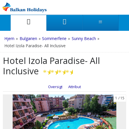
Hjem
»
Bulgarien
»
Sommerferie
»
Sunny Beach
»
Hotel Izola Paradise- All Inclusive
Hotel Izola Paradise- All
Inclusive
★
★
★
★
Oversigt
Attribut
1
15