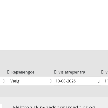
Rejselængde
Vis afrejser fra
V
Vælg
1
Elektronisk nyhedsbrev med tips og