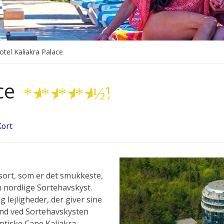
otel Kaliakra Palace
ace
★
★
★
★
½
Kort
sort, som er det smukkeste,
 nordlige Sortehavskyst.
lejligheder, der giver sine
and ved Sortehavskysten
tiske Cape Kaliakra.