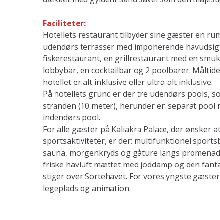
Faciliteter:
Hotellets restaurant tilbyder sine gæster en ru
udendørs terrasser med imponerende havudsigt.
fiskerestaurant, en grillrestaurant med en smu
lobbybar, en cocktailbar og 2 poolbarer. Måltide
hotellet er alt inklusive eller ultra-alt inklusive.
På hotellets grund er der tre udendørs pools, s
stranden (10 meter), herunder en separat pool
indendørs pool.
For alle gæster på Kaliakra Palace, der ønsker 
sportsaktiviteter, er der: multifunktionel sports
sauna, morgenkryds og gåture langs promenade
friske havluft mættet med joddamp og den fanta
stiger over Sortehavet. For vores yngste gæster
legeplads og animation.