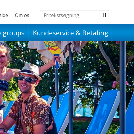
side
Om os
Udflugter
e groups
Kundeservice & Betaling