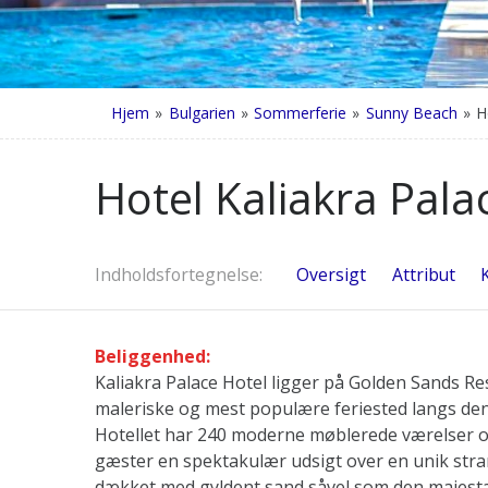
Hjem
»
Bulgarien
»
Sommerferie
»
Sunny Beach
»
H
Hotel Kaliakra Pal
Indholdsfortegnelse
Oversigt
Attribut
Beliggenhed:
Kaliakra Palace Hotel ligger på Golden Sands Re
maleriske og mest populære feriested langs den
Hotellet har 240 moderne møblerede værelser og 
gæster en spektakulær udsigt over en unik str
dækket med gyldent sand såvel som den majestæ