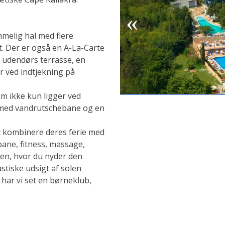
mmelig hal med flere
 Der er også en A-La-Carte
k udendørs terrasse, en
r ved indtjekning på
om ikke kun ligger ved
 med vandrutschebane og en
at kombinere deres ferie med
bane, fitness, massage,
n, hvor du nyder den
stiske udsigt af solen
 har vi set en børneklub,