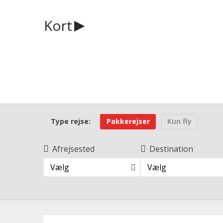
Kort
Type rejse:
Pakkerejser
Kun fly
Afrejsested
Destination
Vælg
Vælg