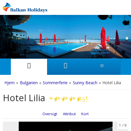
Hjem
»
Bulgarien
»
Sommerferie
»
Sunny Beach
»
Hotel Lilia
Hotel Lilia
★
★
★
★
½
Oversigt
Attribut
Kort
1
9