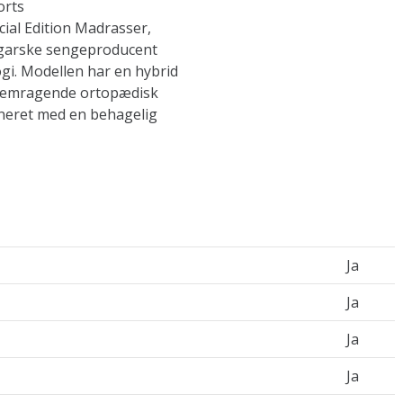
orts
ial Edition Madrasser,
ulgarske sengeproducent
i. Modellen har en hybrid
fremragende ortopædisk
ineret med en behagelig
Ja
Ja
Ja
Ja