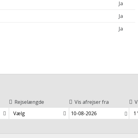
Ja
Ja
Ja
Rejselængde
Vis afrejser fra
V
Vælg
1