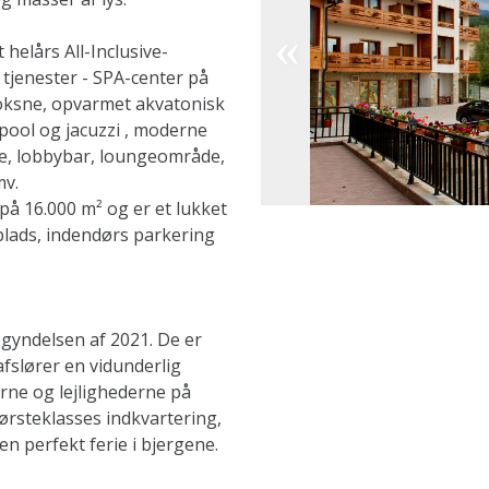
 helårs All-Inclusive-
 tjenester - SPA-center på
voksne, opvarmet akvatonisk
pool og jacuzzi , moderne
e, lobbybar, loungeområde,
mv.
 på 16.000 m² og er et lukket
lads, indendørs parkering
gyndelsen af ​​2021. De er
fslører en vidunderlig
rne og lejlighederne på
ørsteklasses indkvartering,
 en perfekt ferie i bjergene.