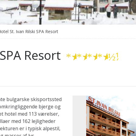
otel St. Ivan Rilski SPA Resort
i SPA Resort
★
★
★
★
½
ømte bulgarske skisportssted
 omkringliggende bjerge og
 et hotel med 113 værelser,
llaer med 162 lejligheder
ekturen er i typisk alpestil,
g masser af lys.