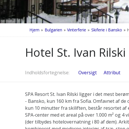
Hjem
»
Bulgarien
»
Vinterferie
»
Skiferie i Bansko
»
H
Hotel St. Ivan Rilsk
Indholdsfortegnelse
Oversigt
Attribut
SPA Resort St. Ivan Rilski ligger i det mest ber
- Bansko, kun 160 km fra Sofia. Omfavnet af de
kun 10 minutter fra skiliften, består resortet af
SPA-center med et areal på over 1.000 m² og 4 vi
(der tilbydes hotelovernatning i 80 af dem). Arkit
kombineret med moderne interiør af træ, sten o