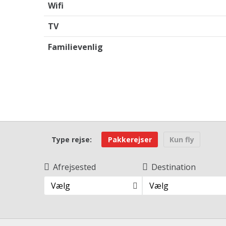
Wifi
TV
Familievenlig
Type rejse:
Pakkerejser
Kun fly
Afrejsested
Destination
Vælg
Vælg