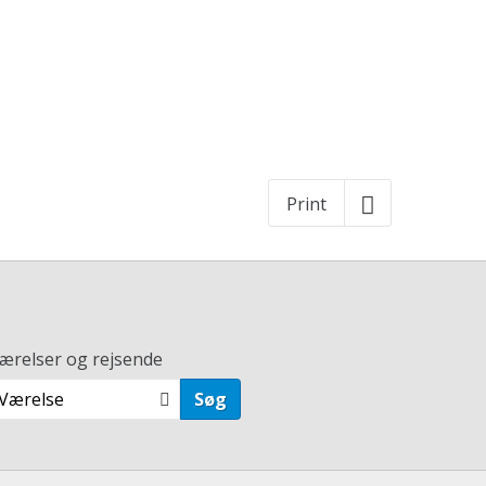
Print
ærelser og rejsende
 Værelse
Søg