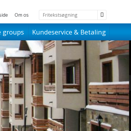
side
Om os
Udflugter
e groups
Kundeservice & Betaling