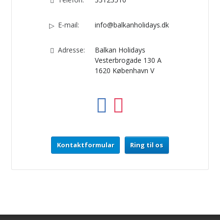
E-mail:
info@balkanholidays.dk
Adresse:
Balkan Holidays
Vesterbrogade 130 A
1620
København V
Kontaktformular
Ring til os
Elektronisk nyhedsbrev med tips og tilbud
Balkan Holidays
Vesterbrogade 130 A