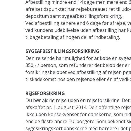
Afbestilling mindre end 14 dage men mere end 6
afrejsetidspunktet har rejsebureauet ret til ud
depositum samt sygeafbestillingsforsikring,
Ved afbestilling senere end 6 dage før afrejse, 
ved kundens udeblivelse uden afbestilling har k
tilbagebetaling af nogen del af indbetaling.
SYGEAFBESTILLINGSFORSIKRING
Den rejsende har mulighed for at købe en sygeafbe
350,- / person, som refunderer det beløb der er 
forsikringsbeløbet ved afbestilling af rejsen pg
tilskadekomst hos den rejsende eller én af ve
REJSEFORSIKRING
Du bør aldrig rejse uden en rejseforsikring. Det
afskaffet pr. 1. august, 2014. Den offentlige rejs
ikke uden konsekvenser for danskerne, som hidt
end de fleste andre EU-borgere. Som bekendt sid
sygesikringskort danskerne med borgere i det 