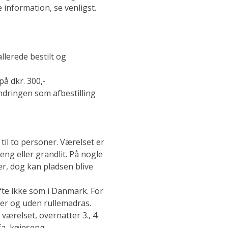
 information, se venligst.
llerede bestilt og
på dkr. 300,-
ndringen som afbestilling
il to personer. Værelset er
ng eller grandlit. På nogle
r, dog kan pladsen blive
te ikke som i Danmark. For
er og uden rullemadras.
værelset, overnatter 3., 4.
fa, køjeseng,