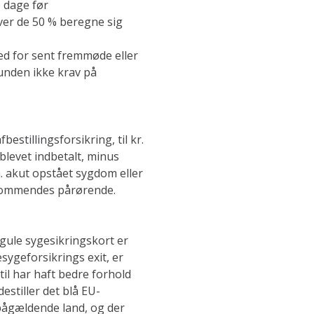
 dage før
over de 50 % beregne sig
ved for sent fremmøde eller
unden ikke krav på
stillingsforsikring, til kr.
blevet indbetalt, minus
a. akut opstået sygdom eller
dkommendes pårørende.
 gule sygesikringskort er
esygeforsikrings exit, er
il har haft bedre forhold
estiller det blå EU-
pågældende land, og der