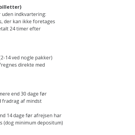
billetter)
r uden indkvartering:
es, der kan ikke foretages
alt 24 timer efter
(2-14 ved nogle pakker)
afregnes direkte med
 mere end 30 dage før
d fradrag af mindst
nd 14 dage før afrejsen har
pris (dog minimum depositum)