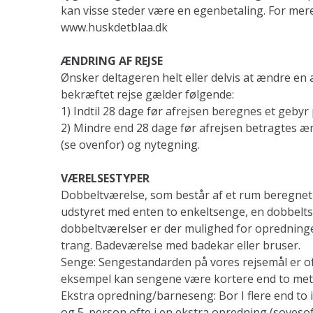
kan visse steder være en egenbetaling. For mere
www.huskdetblaa.dk
ÆNDRING AF REJSE
Ønsker deltageren helt eller delvis at ændre en a
bekræftet rejse gælder følgende:
1) Indtil 28 dage før afrejsen beregnes et gebyr 
2) Mindre end 28 dage før afrejsen betragtes æ
(se ovenfor) og nytegning.
VÆRELSESTYPER
Dobbeltværelse, som består af et rum beregnet t
udstyret med enten to enkeltsenge, en dobbeltse
dobbeltværelser er der mulighed for opredninge
trang. Badeværelse med badekar eller bruser.
Senge: Sengestandarden på vores rejsemål er of
eksempel kan sengene være kortere end to met
Ekstra opredning/barneseng: Bor I flere end to i 
og 5. person ofte i en ekstra opredning (soveso