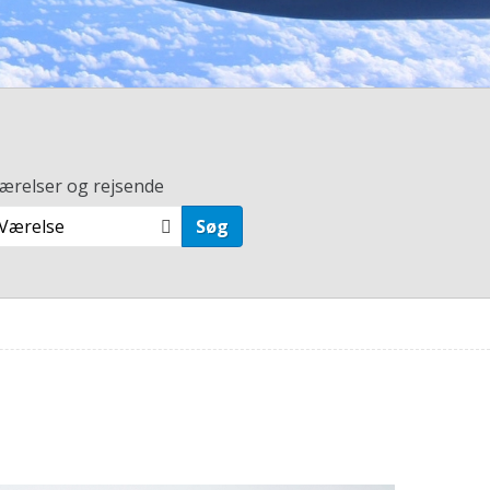
ærelser og rejsende
 Værelse
Søg