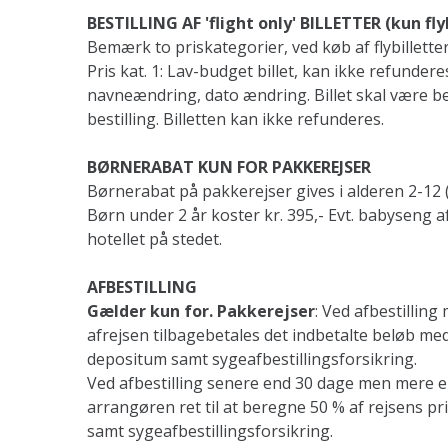
BESTILLING AF 'flight only' BILLETTER (kun fly
Bemærk to priskategorier, ved køb af flybillette
Pris kat. 1: Lav-budget billet, kan ikke refunder
navneændring, dato ændring. Billet skal være bet
bestilling. Billetten kan ikke refunderes.
BØRNERABAT KUN FOR PAKKEREJSER
Børnerabat på pakkerejser gives i alderen 2-12 
Børn under 2 år koster kr. 395,- Evt. babyseng 
hotellet på stedet.
AFBESTILLING
Gælder kun for. Pakkerejser
: Ved afbestilling
afrejsen tilbagebetales det indbetalte beløb me
depositum samt sygeafbestillingsforsikring.
Ved afbestilling senere end 30 dage men mere e
arrangøren ret til at beregne 50 % af rejsens 
samt sygeafbestillingsforsikring.