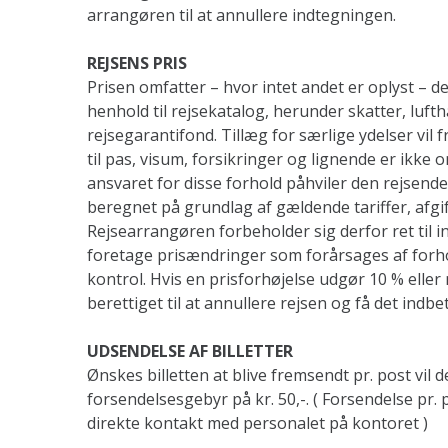
arrangøren til at annullere indtegningen.
REJSENS PRIS
Prisen omfatter – hvor intet andet er oplyst – d
henhold til rejsekatalog, herunder skatter, lufth
rejsegarantifond. Tillæg for særlige ydelser vil f
til pas, visum, forsikringer og lignende er ikke 
ansvaret for disse forhold påhviler den rejsende 
beregnet på grundlag af gældende tariffer, afgi
Rejsearrangøren forbeholder sig derfor ret til i
foretage prisændringer som forårsages af for
kontrol. Hvis en prisforhøjelse udgør 10 % eller
berettiget til at annullere rejsen og få det indbe
UDSENDELSE AF BILLETTER
Ønskes billetten at blive fremsendt pr. post vil der
forsendelsesgebyr på kr. 50,-. ( Forsendelse pr. 
direkte kontakt med personalet på kontoret )