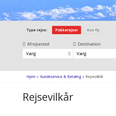
Type rejse:
Pakkerejser
Kun fly
Afrejsested
Destination
Vælg
Vælg
Hjem
»
Kundeservice & Betaling
»
Rejsevilkår
Rejsevilkår