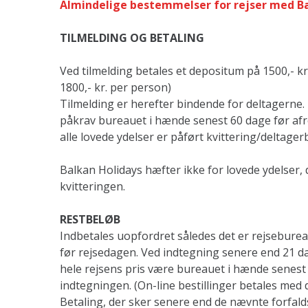
Almindelige bestemmelser for rejser med B
TILMELDING OG BETALING
Ved tilmelding betales et depositum på 1500,- kr
1800,- kr. per person)
Tilmelding er herefter bindende for deltagerne
påkrav bureauet i hænde senest 60 dage før afre
alle lovede ydelser er påført kvittering/deltagerb
Balkan Holidays hæfter ikke for lovede ydelser, 
kvitteringen.
RESTBELØB
Indbetales uopfordret således det er rejsebure
før rejsedagen. Ved indtegning senere end 21 d
hele rejsens pris være bureauet i hænde senest 
indtegningen. (On-line bestillinger betales med 
Betaling, der sker senere end de nævnte forfald