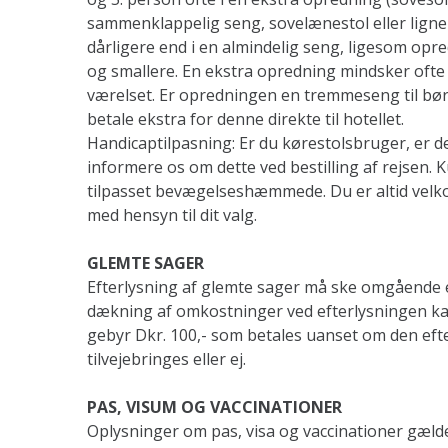
sammenklappelig seng, sovelænestol eller ligne
dårligere end i en almindelig seng, ligesom op
og smallere. En ekstra opredning mindsker ofte 
værelset. Er opredningen en tremmeseng til bø
betale ekstra for denne direkte til hotellet.
Handicaptilpasning: Er du kørestolsbruger, er de
informere os om dette ved bestilling af rejsen. 
tilpasset bevægelseshæmmede. Du er altid velk
med hensyn til dit valg.
GLEMTE SAGER
Efterlysning af glemte sager må ske omgående 
dækning af omkostninger ved efterlysningen ka
gebyr Dkr. 100,- som betales uanset om den eft
tilvejebringes eller ej.
PAS, VISUM OG VACCINATIONER
Oplysninger om pas, visa og vaccinationer gæld