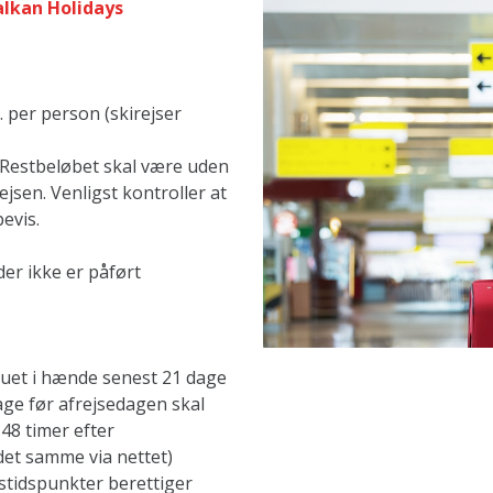
alkan Holidays
. per person (skirejser
. Restbeløbet skal være uden
jsen. Venligst kontroller at
evis.
der ikke er påført
auet i hænde senest 21 dage
age før afrejsedagen skal
48 timer efter
det samme via nettet)
stidspunkter berettiger