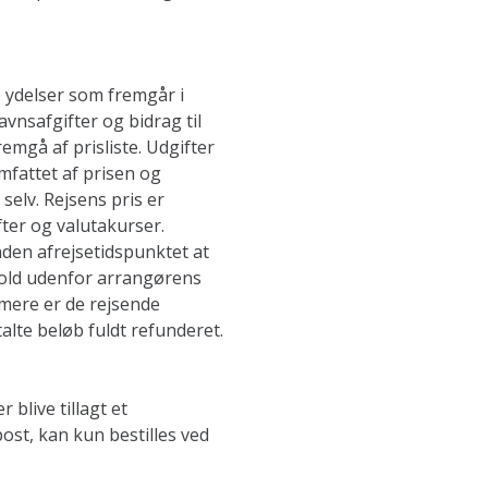
e ydelser som fremgår i
avnsafgifter og bidrag til
remgå af prisliste. Udgifter
omfattet af prisen og
selv. Rejsens pris er
fter og valutakurser.
nden afrejsetidspunktet at
hold udenfor arrangørens
 mere er de rejsende
talte beløb fuldt refunderet.
 blive tillagt et
post, kan kun bestilles ved