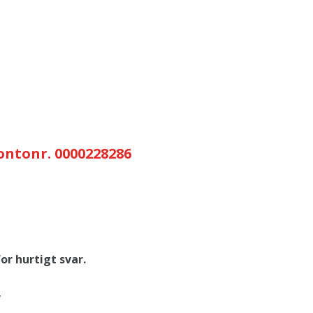
ontonr. 0000228286
r hurtigt svar.
*