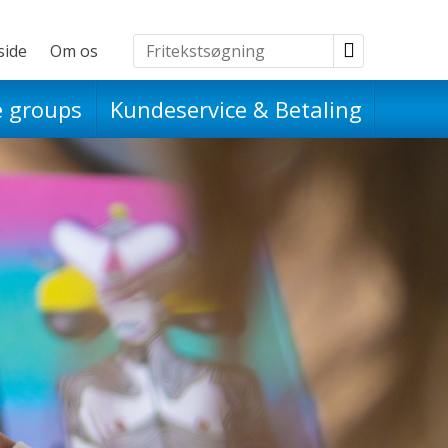
side
Om os
Udflugter
e groups
Kundeservice & Betaling