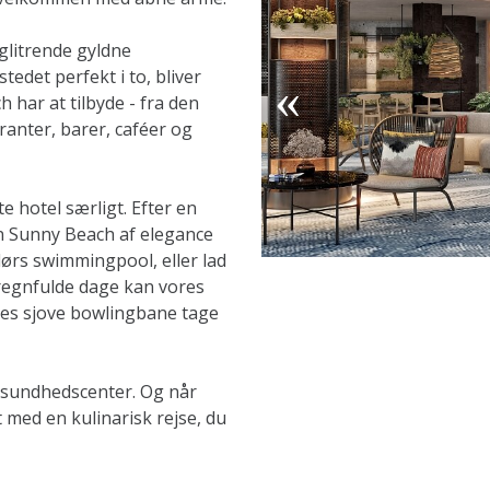
 glitrende gyldne
edet perfekt i to, bliver
h har at tilbyde - fra den
ranter, barer, caféer og
 hotel særligt. Efter en
on Sunny Beach af elegance
ørs swimmingpool, eller lad
 regnfulde dage kan vores
es sjove bowlingbane tage
& sundhedscenter. Og når
 med en kulinarisk rejse, du