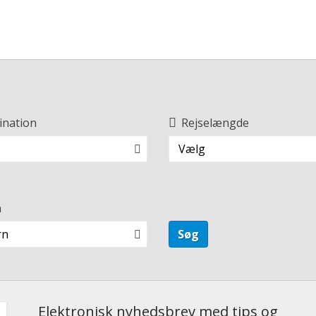
ination
Rejselængde
Vælg
n
rn
Søg
Elektronisk nyhedsbrev med tips og