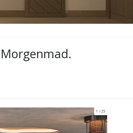
l. Morgenmad.
1
25