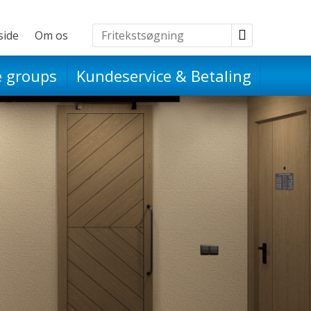
side
Om os
Udflugter
e groups
Kundeservice & Betaling