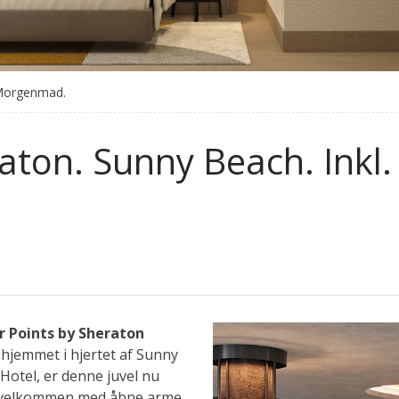
 Morgenmad.
raton. Sunny Beach. Ink
r Points by Sheraton
 hjemmet i hjertet af Sunny
Hotel, er denne juvel nu
ig velkommen med åbne arme.