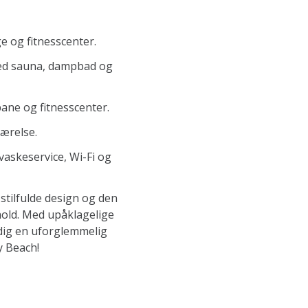
e og fitnesscenter.
med sauna, dampbad og
ne og fitnesscenter.
værelse.
vaskeservice, Wi-Fi og
tilfulde design og den
hold. Med upåklagelige
 dig en uforglemmelig
y Beach!