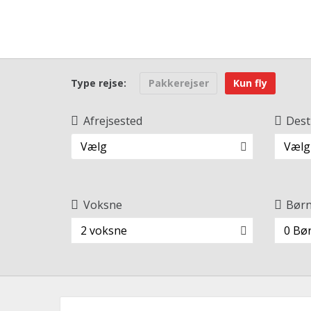
Type rejse:
Pakkerejser
Kun fly
Afrejsested
Dest
Vælg
Vælg
Voksne
Bør
2 voksne
0 Bø