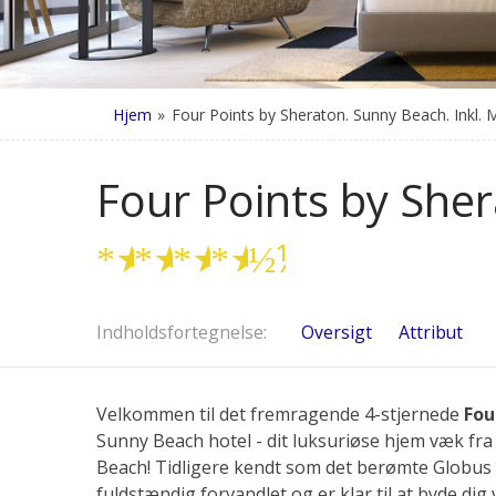
Hjem
»
Four Points by Sheraton. Sunny Beach. Inkl.
Four Points by She
★
★
★
★
½
Indholdsfortegnelse
Oversigt
Attribut
Velkommen til det fremragende 4-stjernede
Fou
Sunny Beach hotel - dit luksuriøse hjem væk fra
Beach! Tidligere kendt som det berømte Globus 
fuldstændig forvandlet og er klar til at byde d