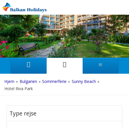
Hjem
»
Bulgarien
»
Sommerferie
»
Sunny Beach
»
Hotel Riva Park
Type rejse